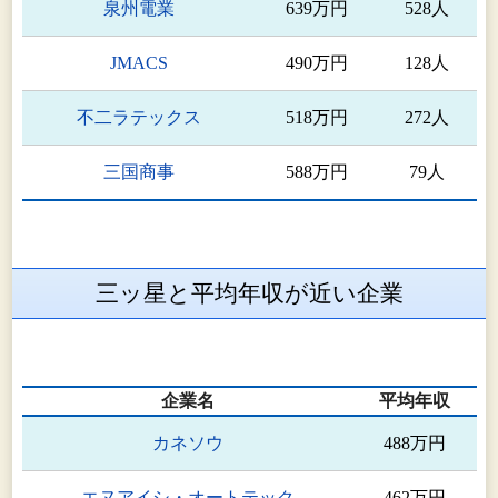
泉州電業
639万円
528人
JMACS
490万円
128人
不二ラテックス
518万円
272人
三国商事
588万円
79人
三ッ星と平均年収が近い企業
企業名
平均年収
カネソウ
488万円
エヌアイシ・オートテック
462万円