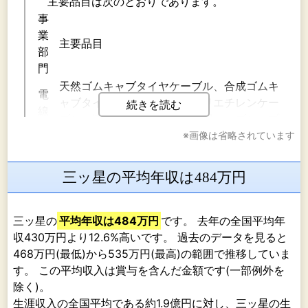
主要品目は次のとおりであります。
事
業
主要品目
部
門
天然ゴムキャブタイヤケーブル、合成ゴムキ
電
ャブタイヤケーブル、架橋ポリエチレンケー
続きを読む
線
ブル、溶接用ケーブル、制御用ケーブル、プ
事
※画像は省略されています
ラスチックキャブタイヤケーブル、プラスチ
業
ックコード、その他
ポ
三ッ星の平均年収は484万円
リ
マ
プラスチック押出成形品、射出成形品、真空
三ッ星の
テ
平均年収は484万円
です。 去年の全国平均年
成形品、高機能チューブ、ＬＥＤ関連商品、
収430万円より12.6%高いです。 過去のデータを見ると
ッ
その他
468万円(最低)から535万円(最高)の範囲で推移していま
ク
す。 この平均収入は賞与を含んだ金額です(一部例外を
事
除く)。
業
生涯収入の全国平均である約1.9億円に対し、三ッ星の生
電