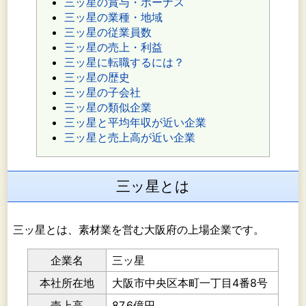
三ッ星の賞与・ボーナス
三ッ星の業種・地域
三ッ星の従業員数
三ッ星の売上・利益
三ッ星に転職するには？
三ッ星の歴史
三ッ星の子会社
三ッ星の類似企業
三ッ星と平均年収が近い企業
三ッ星と売上高が近い企業
三ッ星とは
三ッ星とは、素材業を営む大阪府の上場企業です。
企業名
三ッ星
本社所在地
大阪市中央区本町一丁目4番8号
売上高
87.6億円