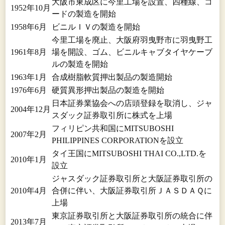
大阪市東成区に今里工場を設置、四種線、コ
1952年10月
ードの製造を開始
1958年6月
ビニルＩＶの製造を開始
今里工場を廃止、大阪府羽曳野市に羽曳野工
1961年8月
場を開設、ゴム、ビニルキャブタイヤケーブ
ルの製造を開始
1963年1月
合成樹脂軟質押出製品の製造開始
1976年6月
硬質異形押出製品の製造を開始
日本証券業協会への店頭登録を取消し、ジャ
2004年12月
スダック証券取引所に株式を上場
フィリピン共和国にMITSUBOSHI
2007年2月
PHILIPPINES CORPORATIONを設立
タイ王国にMITSUBOSHI THAI CO.,LTD.を
2010年1月
設立
ジャスダック証券取引所と大阪証券取引所の
2010年4月
合併に伴い、大阪証券取引所ＪＡＳＤＡＱに
上場
東京証券取引所と大阪証券取引所の統合に伴
2013年7月