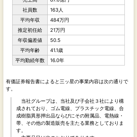
社員数
163人
平均年収
484万円
推定初任給
21万円
年収偏差値
50.5
平均年齢
41.1歳
平均勤続年数
16.0年
有価証券報告書によると三ッ星の事業内容は次の通りで
す。
当社グループは、当社及び子会社３社により構
成されており、ゴム電線、プラスチック電線、合
成樹脂異形押出品ならびにその附属品、電熱線・
帯、その他の製造販売を主たる業務としておりま
す。