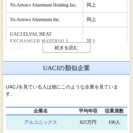
Tri-Arrows Aluminum Holding Inc.
同上
Tri-Arrows Aluminum Inc.
同上
UACJ ELVAL HEAT
EXCHANGER MATERIALS
同上
続きを読む
GmbH
優艾希杰東陽光(上海)鋁材銷售有
同上
UACJの類似企業
限公司
優艾希杰東陽光(韶関)鋁材銷售有
UACJを見ている人は他にこのような企業を見ていま
同上
限公司
す。
アルミ圧延品事
株式会社UACJ押出加工
企業名
平均年収
従業員数
業 押出事業
アルコニックス
825万円
190人
株式会社UACJ押出加工名古屋
同上