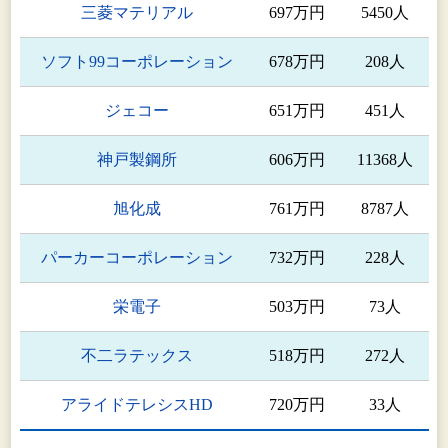
三菱マテリアル
697万円
5450人
株式会社UACJ押出加工小山
同上
ソフト99コーポレーション
678万円
208人
株式会社UACJ押出加工群馬
同上
ジェコー
651万円
451人
株式会社UACJ押出加工滋賀
同上
神戸製鋼所
606万円
11368人
UACJ Extrusion Czech s.r.o.
同上
旭化成
761万円
8787人
UACJ Extrusion (Thailand) Co.,Ltd.
同上
パーカーコーポレーション
732万円
228人
アルミ圧延品事
株式会社UACJ製箔
業 箔事業
栄電子
503万円
73人
UACJ Foil Malaysia Sdn. Bhd.
同上
不二ラテックス
518万円
272人
株式会社日金
同上
アライドテレシスHD
720万円
33人
アルミ圧延品事