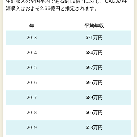
生涯収入の全国平均である約1.9億円に対し、UACJの生
工滋賀、UACJ Extrusion Czech s.r.o.、UACJ
涯収入はおよそ2.66億円と推定されます。
Extrusion (Thailand) Co.,Ltd.、戴卡優艾希傑渤
鋁（天津）精密鋁業有限公司、㈱ＵＡＣＪ製箔、
年
平均年収
UACJ Foil Malaysia Sdn. Bhd.、㈱日金、㈱ＵＡ
ＣＪ鋳鍛、UACJ Foundry & Forging (Vietnam)
2013
671万円
Co.,Ltd.、UACJ Australia Pty. Ltd.、Boyne
Smelters Ltd.
2014
684万円
加工品・関連事業
2015
697万円
アルミ等の加工製品の製造・販売、それらに関
連する土木工事の請負や、グループの事業に関連
2016
695万円
する貨物運送・荷扱、製品等の卸売を行っており
ます。
2017
689万円
（主な関係会社）
UACJ Automotive Whitehall Industries, Inc.、戴
2018
665万円
卡優艾希杰渤鋁汽車零部件有限公司、㈱ＵＡＣＪ
金属加工、㈱ナルコ郡山、UACJ Metal
2019
653万円
Components North America, Inc.、UACJ Metal