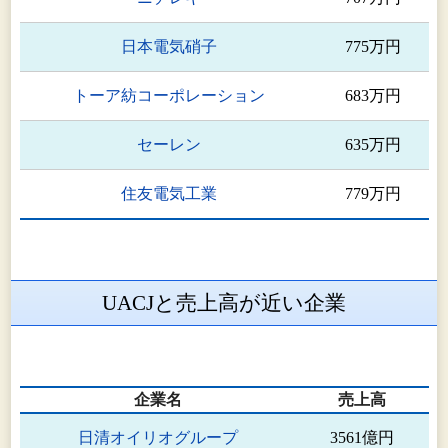
UACJ Automotive Whitehall
加工品・関連事
日本電気硝子
775万円
Industries, Inc.
業
トーア紡コーポレーション
683万円
UACJ North America,Inc.
同上
セーレン
635万円
株式会社UACJトレーディング
同上
住友電気工業
779万円
泉メタル株式会社
同上
優艾希杰商(上海)貿易有限公司
同上
UACJと売上高が近い企業
優艾希杰商(昆山)金属制品有限公
同上
司
株式会社UACJ Marketing &
同上
企業名
売上高
Processing
日清オイリオグループ
3561億円