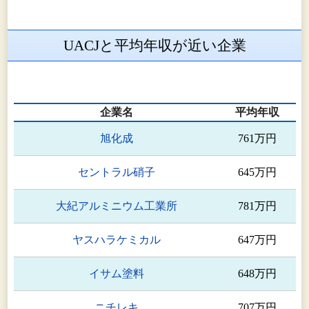
株式会社UACJ鋳鍛
業 鋳鍛事業
UACJと平均年収が近い企業
UACJ Foundry & Forging
同上
(Vietnam) Co.,Ltd.
アルミ圧延品事
UACJ Australia Pty. Ltd.
企業名
平均年収
業 原材料供給
旭化成
761万円
加工品・関連事
株式会社UACJ金属加工
業
セントラル硝子
645万円
株式会社ナルコ郡山
同上
大紀アルミニウム工業所
781万円
UACJ Metal Components North
ヤスハラケミカル
647万円
同上
America,Inc.
イサム塗料
648万円
UACJ Metal Components Mexico,
同上
S.A.de C.V.
ニチレキ
707万円