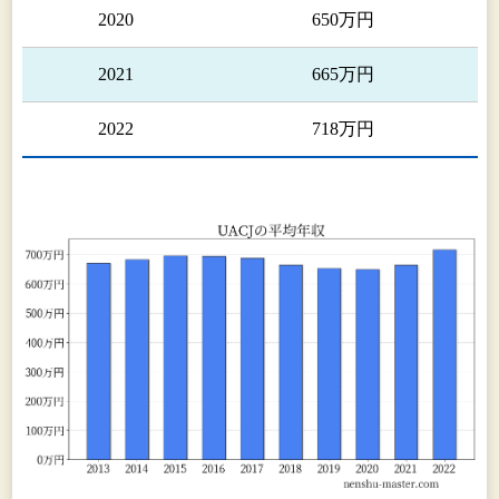
Components Mexico, S.A. de C.V.、UACJ
2020
650万円
North America, Inc.、㈱ＵＡＣＪトレーディン
グ、泉メタル㈱、優艾希杰商(上海)貿易有限公
2021
665万円
司、優艾希杰商(昆山)金属制品有限公司、㈱ＵＡ
ＣＪアルミセンター、㈱UACJ Marketing &
2022
718万円
Processing、UACJ Trading & Processing
America,Inc.、㈱ＵＡＣＪ物流
以上の事項を事業系統図によって示すと次
のとおりであります。
[事業系統図]
（注）１．→印は、製品・サービス等の流れを示
しております。
２．◆印は連結子会社、△印は持分法適用会社で
あります。