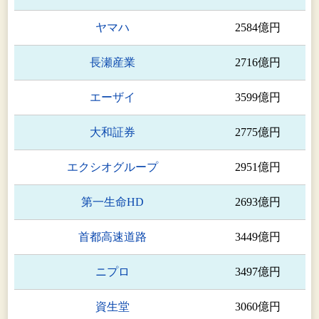
UACJ Trading & Processing
同上
America, Inc.
ヤマハ
2584億円
株式会社UACJアルミセンター
同上
長瀬産業
2716億円
アルミ圧延品事
エーザイ
3599億円
Logan Aluminum Inc.
業 板事業
大和証券
2775億円
乳源東陽光優艾希杰精箔有限公
同上
司
エクシオグループ
2951億円
アルミ圧延品事
第一生命HD
2693億円
Boyne Smelters Ltd.
業 原材料供給
首都高速道路
3449億円
戴卡優艾希杰渤鋁(天津)精密鋁業
アルミ圧延品事
有限公司
業 押出事業
ニプロ
3497億円
戴卡優艾希杰渤鋁汽車零部件有
加工品・関連事
資生堂
3060億円
限公司
業