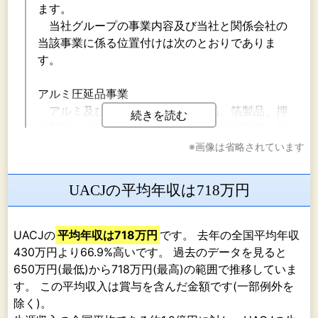
ます。
当社グループの事業内容及び当社と関係会社の
当該事業に係る位置付けは次のとおりでありま
す。
アルミ圧延品事業
アルミ及びその合金の板圧延製品、箔製品、押
続きを読む
出製品、鋳物製品、鍛造製品の製造及び販売を行
っております。
※画像は省略されています
（主な関係会社）
当社、UACJ (Thailand) Co.,Ltd.、Tri-Arrows
UACJの平均年収は718万円
Aluminum Holding Inc.、Tri-Arrows Aluminum
Inc.、UACJ ELVAL HEAT EXCHANGER
MATERIALS GmbH、優艾希杰東陽光（上海）鋁
UACJの
平均年収は718万円
です。 去年の全国平均年収
材銷售有限公司、優艾希杰東陽光（韶関）鋁材銷
430万円より66.9%高いです。 過去のデータを見ると
售有限公司、Logan Aluminum Inc.、乳源東陽光
650万円(最低)から718万円(最高)の範囲で推移していま
優艾希杰精箔有限公司、㈱ＵＡＣＪ押出加工、㈱
す。 この平均収入は賞与を含んだ金額です(一部例外を
ＵＡＣＪ押出加工名古屋、㈱ＵＡＣＪ押出加工小
除く)。
山、㈱ＵＡＣＪ押出加工群馬、㈱ＵＡＣＪ押出加