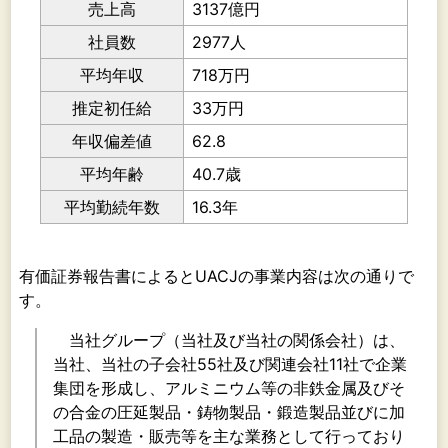
売上高
3137億円
社員数
2977人
平均年収
718万円
推定初任給
33万円
年収偏差値
62.8
平均年齢
40.7歳
平均勤続年数
16.3年
有価証券報告書によるとUACJの事業内容は次の通りで
す。
当社グループ（当社及び当社の関係会社）は、
当社、当社の子会社55社及び関連会社11社で企業
集団を形成し、アルミニウム等の非鉄金属及びそ
の合金の圧延製品・鋳物製品・鍛造製品並びに加
工品の製造・販売等を主な業務として行っており