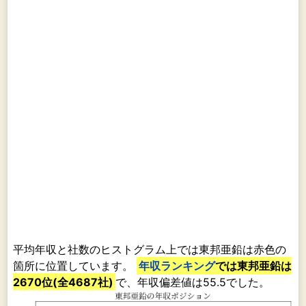
電子部材・機能材料事
ノイ
業・・・・・・・・・・・・・・
ィル
を中
する
部品
とし
国の
社を
海外
工業
加工
託し
社で
して
ます
平均年収と社数のヒストグラム上では東邦亜鉛は赤色の
解鉄
箇所に位置しています。
年収ランキング
では東邦亜鉛は
レー
2670位(全4687社)
で、年収偏差値は55.5でした。
ング