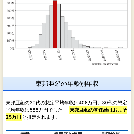
など
社で
販売
って
ます
た、
部品
いて
中国
会社
当社
造販
東邦亜鉛の年齢別年収
行っ
りま
その他事業
東邦亜鉛の20代の想定平均年収は406万円、30代の想定
平均年収は586万円でした。
東邦亜鉛の初任給はおよそ
(1）土木・建築・プラントエンジニアリング事
連結
25万円
と推定されます。
業・・
社の
ィー
ーイ