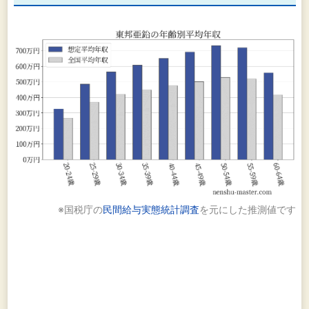
子会
安中
㈱、
運輸
東邦
リア
び㈱
環境
セン
が行
おり
す。
※国税庁の
民間給与実態統計調査
を元にした推測値です
事業の系統図は次のとおりであります。
（注）○印は連結子会社（14社）、※印は持分法