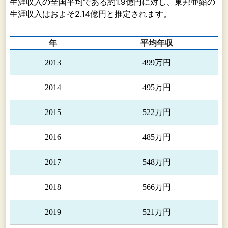
生涯収入の全国平均である約1.9億円に対し、東邦亜鉛の
び銀
生涯収入はおよそ2.14億円と推定されます。
の製
つい
年
平均年収
東邦
製錬
2013
499万円
販売
いて
2014
495万円
社が
てお
2015
522万円
す。
環境・リサイクル事
電炉
2016
485万円
業・・・・・・・・・・・・・・・
トか
リサ
2017
548万円
ル製
ある
2018
566万円
亜鉛
心に
2019
521万円
で製