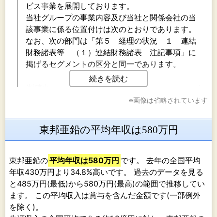
ビス事業を展開しております。
当社グループの事業内容及び当社と関係会社の当
該事業に係る位置付けは次のとおりであります。
なお、次の部門は「第５ 経理の状況 １ 連結
財務諸表等 （１）連結財務諸表 注記事項」に
掲げるセグメントの区分と同一であります。
続きを読む
製錬事
連結
業・・・・・・・・・・・・・・・・・・・・・
諸表
※画像は省略されています
会社
下、
東邦亜鉛の平均年収は580万円
社」
う。
は、
東邦亜鉛の
平均年収は580万円
です。 去年の全国平均
金属
年収430万円より34.8%高いです。 過去のデータを見る
の製
と485万円(最低)から580万円(最高)の範囲で推移してい
売を
ます。 この平均収入は賞与を含んだ金額です(一部例外
てお
を除く)。
す。