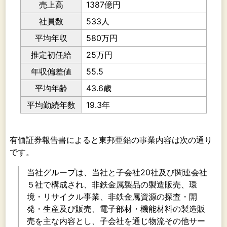
売上高
1387億円
社員数
533人
平均年収
580万円
推定初任給
25万円
年収偏差値
55.5
平均年齢
43.6歳
平均勤続年数
19.3年
有価証券報告書によると東邦亜鉛の事業内容は次の通り
です。
当社グループは、当社と子会社20社及び関連会社
５社で構成され、非鉄金属製品の製造販売、環
境・リサイクル事業、非鉄金属資源の探査・開
発・生産及び販売、電子部材・機能材料の製造販
売を主な内容とし、子会社を通じ物流その他サー