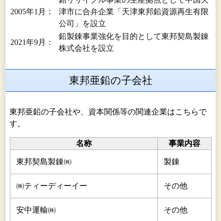
2005年1月：
津市に合弁企業「天津東邦鉛資源再生有限
公司」を設立
鉛製錬事業強化を目的として東邦契島製錬
2021年9月：
株式会社を設立
東邦亜鉛の子会社
東邦亜鉛の子会社や、資本関係等の関連企業はこちらで
す。
名称
事業内容
東邦契島製錬㈱
製錬
㈱ティーディーイー
その他
安中運輸㈱
その他