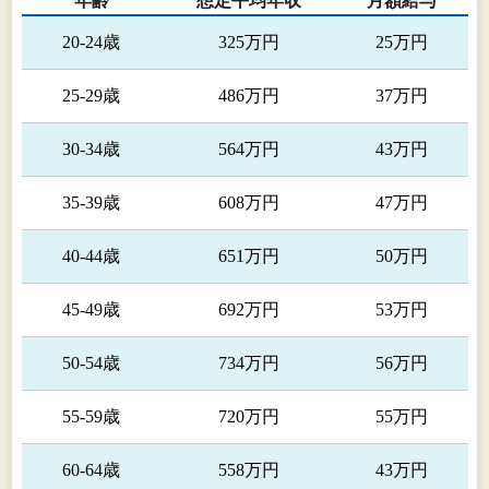
年齢
想定平均年収
月額給与
設計
20-24歳
325万円
25万円
工、
及び
を行
25-29歳
486万円
37万円
おり
す。
30-34歳
564万円
43万円
(2）防音建材事
防音
業・・・・・・・・・・・・・・・・
等は
35-39歳
608万円
47万円
社で
販売
40-44歳
651万円
50万円
って
ます
45-49歳
692万円
53万円
(3）その他事
物流
業・・・・・・・・・・・・・・・・・
境分
50-54歳
734万円
56万円
どの
ビス
55-59歳
720万円
55万円
は、
して
60-64歳
558万円
43万円