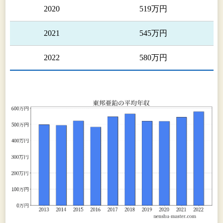
売を
2020
519万円
てお
す。
2021
545万円
資源事
連結
業・・・・・・・・・・・・・・・・・・・・・
社の
2022
580万円
CBH
Resou
Ltd.
心に
鉛、
石等
鉄金
源の
査、
発、
及び
を行
おり
す。