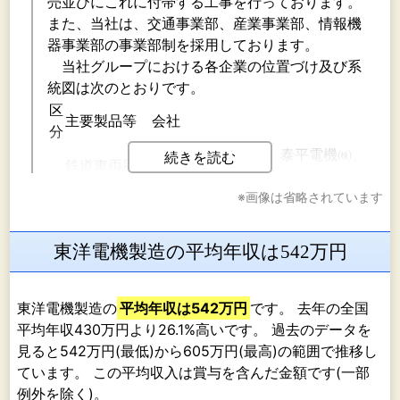
売並びにこれに付帯する工事を行っております。
また、当社は、交通事業部、産業事業部、情報機
器事業部の事業部制を採用しております。
当社グループにおける各企業の位置づけ及び系
統図は次のとおりです。
区
主要製品等
会社
分
当社、東洋工機㈱、泰平電機㈱、
続きを読む
鉄道車両用
TOYO DENKI RAILWAY
電機品、新
※画像は省略されています
SERVICE,LLC.(米国)、洋電貿易
交通システ
交
（北京）有限公司(中国)、常州洋
ム車両用電
通
電展雲交通設備有限公司（中
東洋電機製造の平均年収は542万円
機品、特殊
事
国)、常州朗鋭東洋伝動技術有限
車両用電機
業
公司（中国）、成都永貴東洋軌道
品、鉄道用
交通装備有限公司（中国）、北京
東洋電機製造の
平均年収は542万円
です。 去年の全国
電力貯蔵装
京車双洋軌道交通牽引設備有限公
平均年収430万円より26.1%高いです。 過去のデータを
置
司（中国）
見ると542万円(最低)から605万円(最高)の範囲で推移し
ています。 この平均収入は賞与を含んだ金額です(一部
産業用生
例外を除く)。
産・加工設