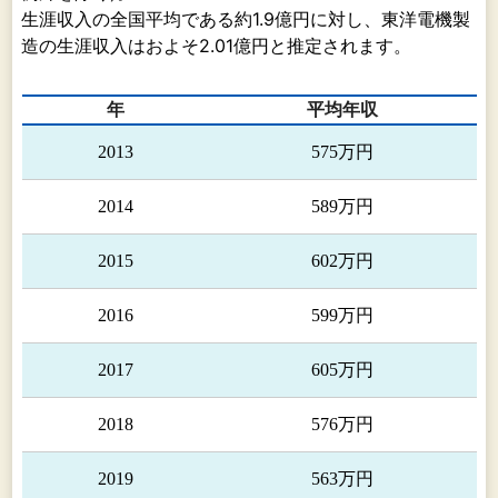
生涯収入の全国平均である約1.9億円に対し、東洋電機製
備用システ
造の生涯収入はおよそ2.01億円と推定されます。
ム、自動車
当社、東洋産業㈱、㈱ティーディ
産
試験システ
ー・ドライブ、洋電貿易（北京）
業
ム、発電・
有限公司(中国)、SIAM TOYO
年
平均年収
事
電源システ
DENKI Co.,Ltd.(タイ)、中稀東洋
業
ム、上下水
永磁電機有限公司(中国）
2013
575万円
道設備シス
テム、車載
2014
589万円
用電機品
情
駅務システ
2015
602万円
報
ム機器、遠
機
隔監視シス
2016
599万円
当社
器
テム機器、
事
情報システ
2017
605万円
業
ム関連機器
2018
576万円
2019
563万円