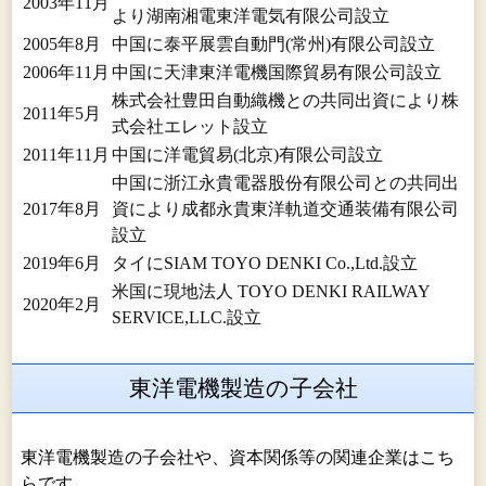
2003年11月
より湖南湘電東洋電気有限公司設立
2005年8月
中国に泰平展雲自動門(常州)有限公司設立
2006年11月
中国に天津東洋電機国際貿易有限公司設立
株式会社豊田自動織機との共同出資により株
2011年5月
式会社エレット設立
2011年11月
中国に洋電貿易(北京)有限公司設立
中国に浙江永貴電器股份有限公司との共同出
2017年8月
資により成都永貴東洋軌道交通装備有限公司
設立
2019年6月
タイにSIAM TOYO DENKI Co.,Ltd.設立
米国に現地法人 TOYO DENKI RAILWAY
2020年2月
SERVICE,LLC.設立
東洋電機製造の子会社
東洋電機製造の子会社や、資本関係等の関連企業はこち
らです。