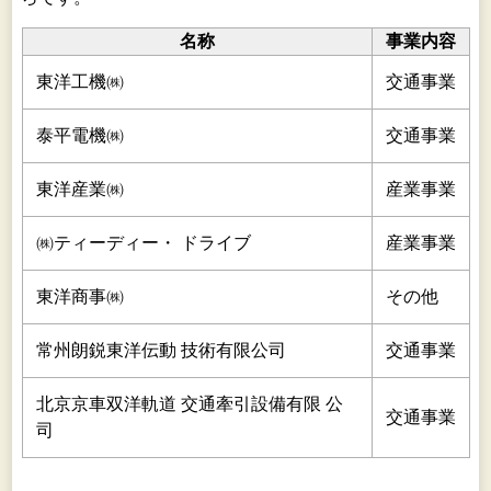
名称
事業内容
東洋工機㈱
交通事業
泰平電機㈱
交通事業
東洋産業㈱
産業事業
㈱ティーディー・ ドライブ
産業事業
東洋商事㈱
その他
常州朗鋭東洋伝動 技術有限公司
交通事業
北京京車双洋軌道 交通牽引設備有限 公
交通事業
司