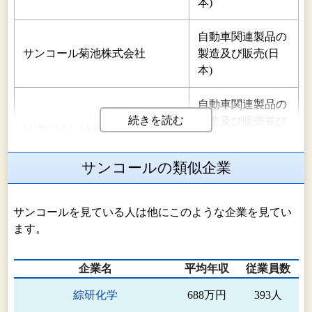
本)
自動車関連製品の
サンコール菊池株式会社
製造及び販売(日
本)
自動車関連製品の
続きを読む
製造及び販売並び
SUNCALL AMERICA INC.
に通信関連の販売
(北米)
サンコールの類似企業
プリンター関連及
SUNCALL CO.,(H.K.)LTD.
び通信関連の販売
サンコールを見ている人は他にこのような企業を見てい
(アジア)
ます。
自動車関連製品及
企業名
平均年収
従業員数
SUNCALL HIGH PRECISION
びプリンター関連
(THAILAND)LTD.
の製造及び販売
綜研化学
688万円
393人
(アジア)