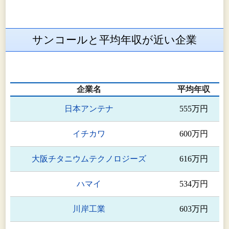
MEXICO,S.A.DE C.V.
製造及び販売(北
米)
サンコールと平均年収が近い企業
自動車関連製品の
SUNCALL(Tianjin)Co.,Ltd.
製造及び販売(ア
ジア)
KOBELCO SPRING
企業名
材料関連製品の製
平均年収
WIRE(FOSHAN) CO.,LTD.
造及び販売
日本アンテナ
555万円
HS POWER SPRING
自動車関連製品の
イチカワ
600万円
MEXICO,S.A.de C.V.
製造及び販売
大阪チタニウムテクノロジーズ
616万円
主にHDD用サスペ
ンション関連製品
株式会社アイメス
ハマイ
534万円
の生産設備設計・
製造及び製造受託
川岸工業
603万円