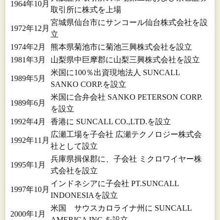
1964年10月
取引所に株式を上場
宮城県仙台市にサンコール仙台株式会社を設
1972年12月
立
1974年2月
熊本県菊池市に菊池三興株式会社を設立
1981年3月
山梨県中巨摩郡に山梨三興株式会社を設立
米国に100％出資現地法人 SUNCALL
1989年5月
SANKO CORP.を設立
米国に合弁会社 SANKO PETERSON CORP.
1989年6月
を設立
1992年4月
香港に SUNCALL CO.,LTD.を設立
広瀬工場を子会社 広瀬テクノロジー株式会
1992年11月
社として設立
兵庫県揖保郡に、子会社 ミクロワイヤー株
1995年1月
式会社を設立
インドネシアに子会社 PT.SUNCALL
1997年10月
INDONESIAを設立
米国 サウスカロライナ州に SUNCALL
2000年1月
AMERICA INC.を設立