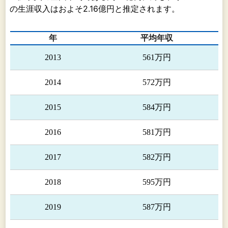
［ＨＤＤ用サスペンション］（日本）
の生涯収入はおよそ2.16億円と推定されます。
ハードディスク・ドライブ用サスペンションの
製造・販売を行っております。
年
平均年収
［プリンター関連］（日本、アジア）
2013
561万円
プリンター用精密紙送りローラー等の製造・販
売を行っております。
2014
572万円
［通信関連］（日本、北米、アジア）
2015
584万円
光ファイバー用精密部品等の製造・販売を行っ
ております。
2016
581万円
（3） 「その他製品」（日本）の製造・販売事業
2017
582万円
における位置付けは、次のとおりであります。
電子回路検査機器用プローブ、歩行アシストロ
2018
595万円
ボット等の製造・販売を行っております。
2019
587万円