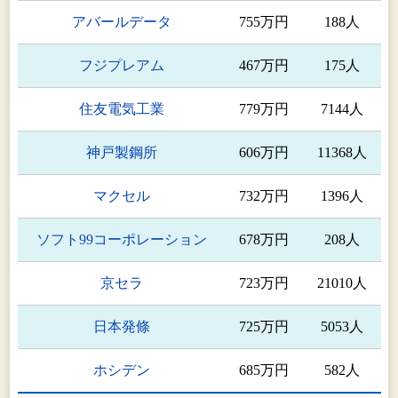
アバールデータ
755万円
188人
プリンター関連の
SUNCALL TECHNOLOGY
製造及び販売(ア
フジプレアム
467万円
175人
VIETNAM CO.,LTD.
ジア)
住友電気工業
779万円
7144人
自動車関連製品の
SUNCALL(Guangzhou)CO.,LTD.
製造及び販売(ア
神戸製鋼所
606万円
11368人
ジア)
マクセル
732万円
1396人
プリンター関連及
Suncall Technologies(SZ)Co.,Ltd.
び通信関連の製造
ソフト99コーポレーション
678万円
208人
及び販売(アジア)
京セラ
723万円
21010人
Suncall(Guangzhou)Trading
材料関連製品の販
Co.,Ltd.
売(アジア)
日本発條
725万円
5053人
材料関連製品及び
ホシデン
685万円
582人
SUNCALL TECHNOLOGIES
自動車関連製品の