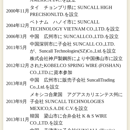
タイ チョンブリ県に SUNCALL HIGH
2000年11月
PRECISIONLTD.を設立
ベトナム ハノイ市に SUNCALL
2004年12月
TECHNOLOGY VIETNAM CO.,LTD.を設立
2006年3月
中国 広州市に SUNCALLCO.,LTD.を設立
中国深圳市に子会社 SUNCALL CO.,LTD.
2011年5月
が、Suncall Technologies(SZ)Co.,Ltd.を設立
株式会社神戸製鋼所により中国佛山市に設立
2012年12月
されたKOBELCO SPRING WIRE (FOSHAN)
CO.,LTD.に資本参加
中国 広州市に販売子会社 SuncallTrading
2013年8月
Co.,Ltd.を設立
メキシコ合衆国 アグアスカリエンテス州に
2013年9月
子会社 SUNCALL TECHNOLOGIES
MEXICO,S.A.DE C.V.を設立
韓国 梁山市に合弁会社 K & S WIRE
2013年11月
CO.,LTD.を設立