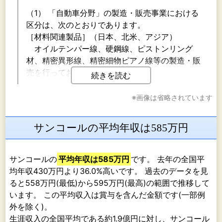
（1） 「自動車分野」の製造・販売事業における
区分は、次のとおりであります。
［材料関連製品］（日本、北米、アジア）
オイルテンパー線、硬鋼線、ピストンリング
材、精密異形線、精密細物ピアノ線等の製造・販
売を行っております。
続きを読む
［自動車関連製品］（日本、北米、アジア）
※画像は省略されています
自動車エンジン用弁ばね、ＡＴ部品、自動車用
安全装置機能部品、ＡＢＳ用センサーリング、Ａ
サンコールの平均年収は585万円
ＢＳ用アクチュエーター、バルブコッター、ブー
ツクランプ、各種異形ばね、異形リング、細工ば
ね、薄板ばね、リアクトルコイル、ＬＥＤ関連、
サンコールの
平均年収は585万円
です。 去年の全国平
バスバー、シャントバスバー、電流センサー等の
均年収430万円より36.0%高いです。 過去のデータを見
製造・販売を行っております。
ると558万円(最低)から595万円(最高)の範囲で推移して
います。 この平均収入は賞与を含んだ金額です(一部例
（2） 「電子情報通信分野」の製造・販売事業に
外を除く)。
おける区分は、次のとおりであります。
生涯収入の全国平均である約1.9億円に対し、サンコール