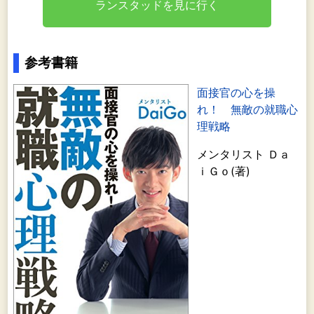
ランスタッドを見に行く
参考書籍
面接官の心を操
れ！ 無敵の就職心
理戦略
メンタリスト Ｄａ
ｉＧｏ(著)