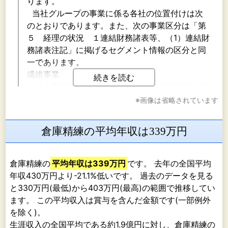
ります。
当社グループの事業に係る各社の位置付けは次
のとおりであります。また、次の事業区分は「第
５ 経理の状況 １連結財務諸表等、（1）連結財
務諸表注記」に掲げるセグメント情報の区分と同
一であります。
繊維事業
続きを読む
当社の委託加工部門が得意先より、繊維製品の精
練、染色、捺染、樹脂加工等の加工を、受託して
※画像は省略されています
おり、製品販売部門が、繊維製品等の仕入れ、加
工、販売を行っております。
倉庫精練の平均年収は339万円
親会社の丸井織物株式会社は、合繊織物及び合繊
産業資材織物の製造並びに販売を行っておりま
す。また、当社との染色委託加工の取引があり、
倉庫精練の
平均年収は339万円
です。 去年の全国平均
染・織工程一貫での競争力ある商品の共同開発に
年収430万円より-21.1%低いです。 過去のデータを見る
取り組んでおります。
と330万円(最低)から403万円(最高)の範囲で推移してい
株式会社ソーコ流通サービスは、物流、包装梱包
ます。 この平均収入は賞与を含んだ金額です(一部例外
等を行っております。
を除く)。
機械製造販売業
生涯収入の全国平均である約1.9億円に対し、倉庫精練の