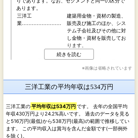
りであります。なお、セグメントと同一の区分で
あります。
三洋工
建築用金物・資材の製造、
業……………………
販売及び施工のほか、シス
テム子会社及びその他に対
し金物・資材を販売してお
ります。
続きを読む
システム子会
㈱三洋工業九州システム、
※画像は省略されています
社……………
㈱三洋工業東北システム、
㈱三洋工業北海道システム
及び㈱三洋工業東京システ
三洋工業の平均年収は534万円
ムが含まれております。
建築用金物・資材の販売及
び施工をしており、主に床
三洋工業の
平均年収は534万円
です。 去年の全国平均
システムの施工を行ってお
年収430万円より24.2%高いです。 過去のデータを見る
ります。また、商品の一部
と516万円(最低)から538万円(最高)の範囲で推移してい
を三洋工業から仕入れてお
ます。 この平均収入は賞与を含んだ金額です(一部例外
ります。
を除く)。