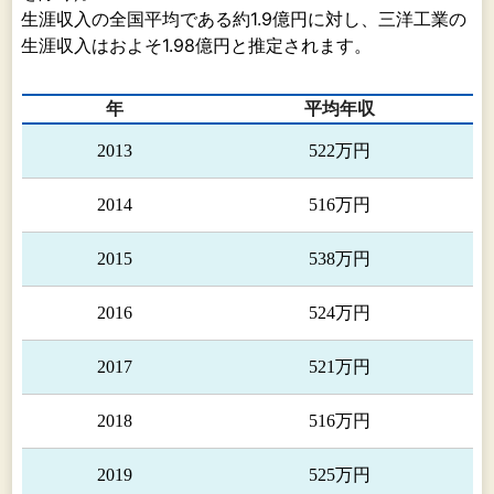
生涯収入の全国平均である約1.9億円に対し、三洋工業の
生涯収入はおよそ1.98億円と推定されます。
その
フジオカエアータイト㈱、
他………………………
スワン商事㈱及び三洋ＵＤ
㈱が含まれております。建
年
平均年収
築用金物・資材の製造、販
売及び施工を行っておりま
2013
522万円
す。また、商品の一部を三
洋工業から仕入れておりま
2014
516万円
す。
なお、三洋ＵＤ㈱は非連結
2015
538万円
子会社であります。
2016
524万円
2017
521万円
2018
516万円
2019
525万円