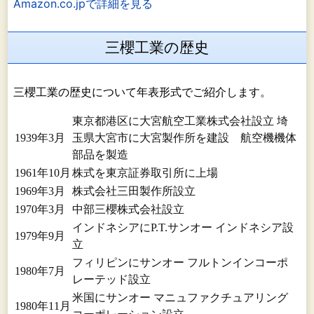
Amazon.co.jpで詳細を見る
三櫻工業の歴史
三櫻工業の歴史について年表形式でご紹介します。
東京都港区に大宮航空工業株式会社設立 埼
1939年3月
玉県大宮市に大宮製作所を建設 航空機機体
部品を製造
1961年10月
株式を東京証券取引所に上場
1969年3月
株式会社三田製作所設立
1970年3月
中部三櫻株式会社設立
インドネシアにP.T.サンオー インドネシア設
1979年9月
立
フィリピンにサンオー フルトンインコーポ
1980年7月
レーテッド設立
米国にサンオー マニュファクチュアリング
1980年11月