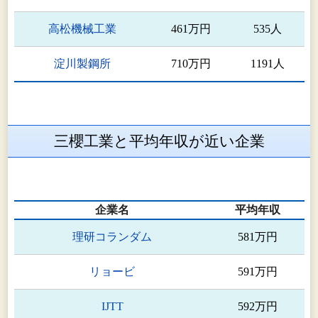
広州三櫻制管有限公司
自動車部品事業
高松機械工業
461万円
535人
三櫻(無錫)汽車部件有限公司
自動車部品事業
淀川製鋼所
710万円
1191人
三櫻(武漢)汽車部件有限公司
自動車部品事業
三櫻(東莞)汽車部件有限公司
自動車部品事業
三櫻工業と平均年収が近い企業
天津三櫻飛躍汽車部件有限公
自動車部品事業
司
企業名
平均年収
サンオー インディア プライベ
自動車部品事業 電
ート リミテッド
器部品事業
理研コランダム
581万円
P.T.サンオー インドネシア
自動車部品事業
リョービ
591万円
サンオーインダストリーズ(タ
IJTT
592万円
自動車部品事業