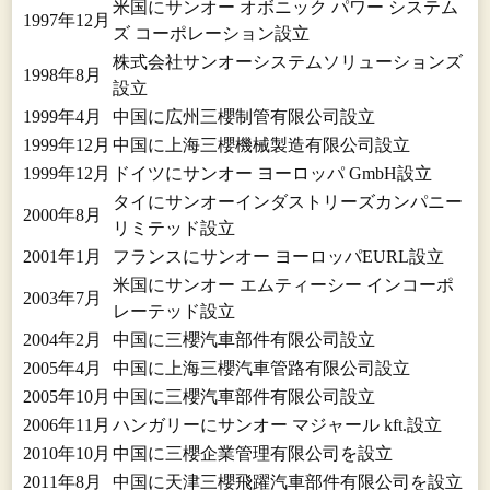
米国にサンオー オボニック パワー システム
1997年12月
ズ コーポレーション設立
株式会社サンオーシステムソリューションズ
1998年8月
設立
1999年4月
中国に広州三櫻制管有限公司設立
1999年12月
中国に上海三櫻機械製造有限公司設立
1999年12月
ドイツにサンオー ヨーロッパ GmbH設立
タイにサンオーインダストリーズカンパニー
2000年8月
リミテッド設立
2001年1月
フランスにサンオー ヨーロッパEURL設立
米国にサンオー エムティーシー インコーポ
2003年7月
レーテッド設立
2004年2月
中国に三櫻汽車部件有限公司設立
2005年4月
中国に上海三櫻汽車管路有限公司設立
2005年10月
中国に三櫻汽車部件有限公司設立
2006年11月
ハンガリーにサンオー マジャール kft.設立
2010年10月
中国に三櫻企業管理有限公司を設立
2011年8月
中国に天津三櫻飛躍汽車部件有限公司を設立