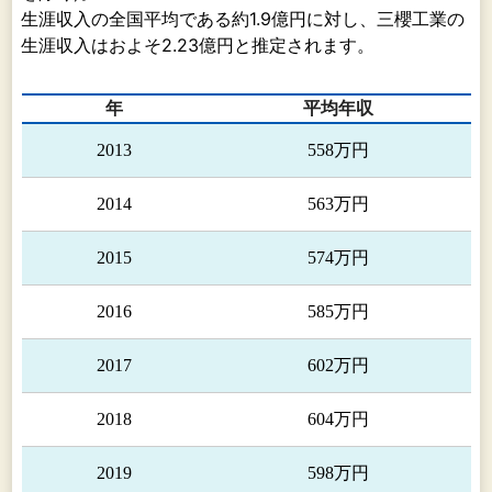
コーポレーテッド他３社は自動車部品の製造を行
生涯収入の全国平均である約1.9億円に対し、三櫻工業の
い、現地にて販売しております。
生涯収入はおよそ2.23億円と推定されます。
(3）欧州
英国における関係会社サンオー UK マニュファ
年
平均年収
クチュアリング リミテッド、また、ドイツにおけ
る関係会社ガイガー オートモーティブ GmbH他
2013
558万円
７社は自動車部品の製造を行い、現地にて販売し
ております。
2014
563万円
(4）中国
中国における関係会社広州三櫻制管有限公司他
2015
574万円
６社は自動車部品の製造を行い、現地にて販売し
ております。また、中国における関係会社上海三
2016
585万円
櫻機械製造有限公司は、各関係会社に対して、内
部製作の自動車部品製造設備を販売しておりま
2017
602万円
す。
(5）アジア
2018
604万円
タイにおける関係会社エイブル サンオー イン
ダストリーズ(1996)CO., LTD.他３社は自動車部品
2019
598万円
の製造を行い、現地にて販売しております。ま