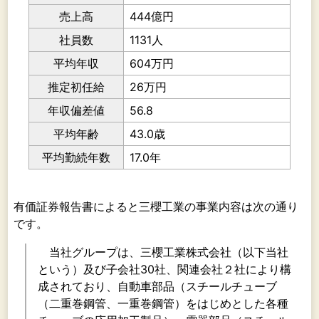
売上高
444億円
社員数
1131人
平均年収
604万円
推定初任給
26万円
年収偏差値
56.8
平均年齢
43.0歳
平均勤続年数
17.0年
有価証券報告書によると三櫻工業の事業内容は次の通り
です。
当社グループは、三櫻工業株式会社（以下当社
という）及び子会社30社、関連会社２社により構
成されており、自動車部品（スチールチューブ
（二重巻鋼管、一重巻鋼管）をはじめとした各種