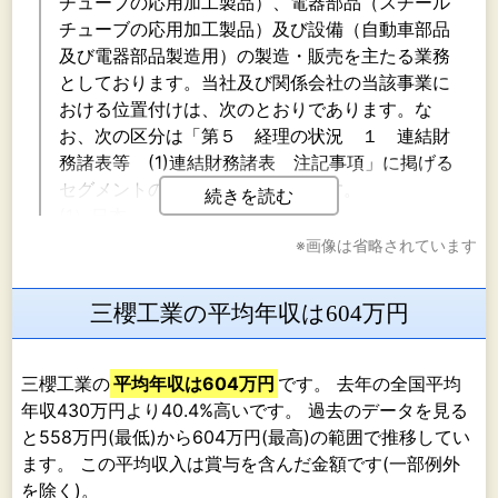
チューブの応用加工製品）、電器部品（スチール
チューブの応用加工製品）及び設備（自動車部品
及び電器部品製造用）の製造・販売を主たる業務
としております。当社及び関係会社の当該事業に
おける位置付けは、次のとおりであります。な
お、次の区分は「第５ 経理の状況 １ 連結財
務諸表等 (1)連結財務諸表 注記事項」に掲げる
セグメントの区分と同一であります。
続きを読む
(1）日本
当社が自動車部品の製造・販売を行っているほ
※画像は省略されています
か、国内における関係会社フルトンプロダクツ工
業株式会社他２社は自動車部品の製造を行い、当
三櫻工業の平均年収は604万円
社へ納入しており、当社は各関係会社に対して、
内部製作の自動車部品製造設備を販売しておりま
す。また、当社は関係会社株式会社サンオーコミ
三櫻工業の
平均年収は604万円
です。 去年の全国平均
ュニケーションズにソフトウェアの開発及びその
年収430万円より40.4%高いです。 過去のデータを見る
保守・運用を委託しております。
と558万円(最低)から604万円(最高)の範囲で推移してい
(2）北南米
ます。 この平均収入は賞与を含んだ金額です(一部例外
米国における関係会社サンオー アメリカ イン
を除く)。