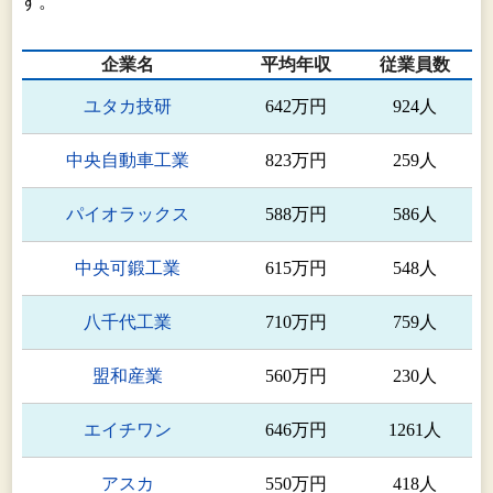
す。
自動車部品事業
ュアリング リミテッド
企業名
平均年収
従業員数
ガイガー オートモーティブ
自動車部品事業
GmbH
ユタカ技研
642万円
924人
ガイガー オートモーティブ
中央自動車工業
823万円
259人
自動車部品事業
USA インコーポレーテッド
パイオラックス
588万円
586人
サンオー ヨーロッパ(フラン
自動車部品事業
ス)EURL
中央可鍛工業
615万円
548人
サンオー マジャール kft.
自動車部品事業
八千代工業
710万円
759人
サンオー ボルガ リミテッド ラ
盟和産業
560万円
230人
自動車部品事業
イアビリティ カンパニー
エイチワン
646万円
1261人
中国地域の統括運
三櫻(中国)投資有限公司
営自動車部品事業
アスカ
550万円
418人